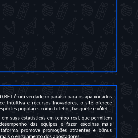
00 BET é um verdadeiro paraíso para os apaixonados
e intuitiva e recursos inovadores, o site oferece
sportes populares como futebol, basquete e vôlei.
 em suas estatísticas em tempo real, que permitem
desempenho das equipes e fazer escolhas mais
lataforma promove promoções atraentes e bônus
 mais o engajamento dos apostadores.