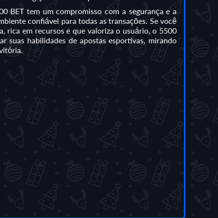
5500 BET tem um compromisso com a segurança e a
mbiente confiável para todas as transações. Se você
, rica em recursos e que valoriza o usuário, o 5500
rar suas habilidades de apostas esportivas, mirando
itória.