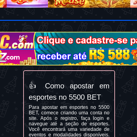
👍 Como apostar em
esportes no 5500 BET
Para apostar em esportes no 5500
BET, comece criando uma conta no
site. Após o registro, faça login e
navegue até a seção de esportes.
Você encontrará uma variedade de
eventos e modalidades disponíveis.