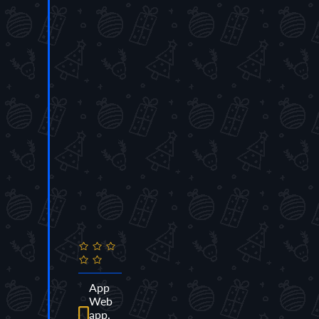
App
Web
app,