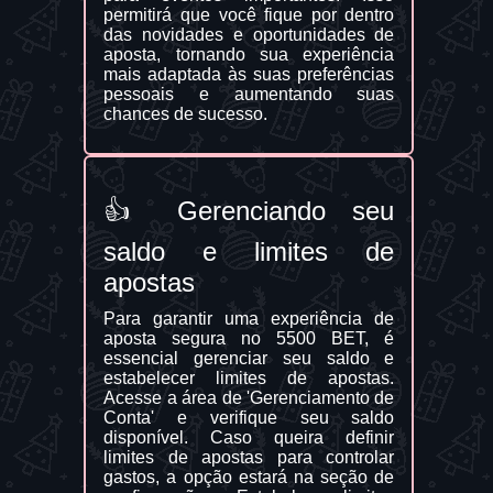
permitirá que você fique por dentro
das novidades e oportunidades de
aposta, tornando sua experiência
mais adaptada às suas preferências
pessoais e aumentando suas
chances de sucesso.
👍 Gerenciando seu
saldo e limites de
apostas
Para garantir uma experiência de
aposta segura no 5500 BET, é
essencial gerenciar seu saldo e
estabelecer limites de apostas.
Acesse a área de 'Gerenciamento de
Conta' e verifique seu saldo
disponível. Caso queira definir
limites de apostas para controlar
gastos, a opção estará na seção de